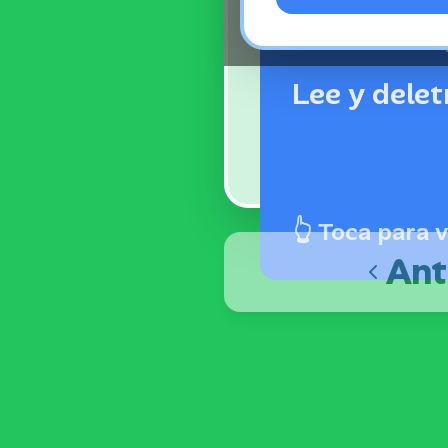
Lee y delet
👆
Toca para v
Ant