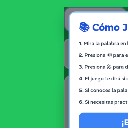
Skip to content
Volver
📚
Cómo J
1.
Mira la palabra en 
Palabra
1
d
2.
Presiona
🔊
para e
3.
Presiona
🎤
para d
4.
El juego te dirá si
5.
Si conoces la pala
6.
Si necesitas pract
¡