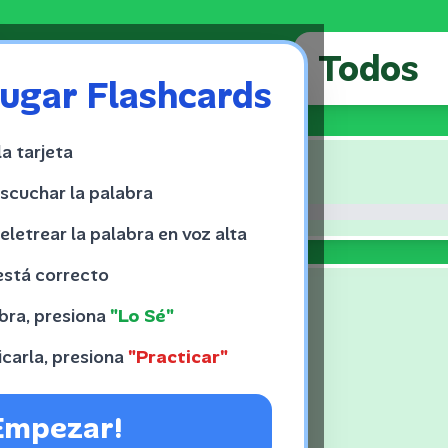
ugar Flashcards
la tarjeta
e
20
scuchar la palabra
eletrear la palabra en voz alta
 está correcto
bra, presiona
"Lo Sé"
icarla, presiona
"Practicar"
Empezar!
🇺🇸