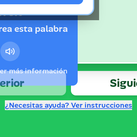
fruit
rea esta palabra
er más información
erior
Sigu
¿Necesitas ayuda? Ver instrucciones